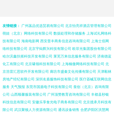
友情链接：
广州菡品优选贸易有限公司
北京怡亮祥酒店管理有限公司
萌娃（北京）网络科技有限公司
数据处理和存储服务
上海试礼网络科
技有限公司
海南电影网
西安普丰商务信息咨询有限公司
上海士佰网
络科技有限公司
北京宇灿辉兴科技有限公司
欧菲光集团股份有限公司
哈尔滨鑫扶摇科技开发有限公司
莱芜万来信息服务有限公司
济南德蓝
化工有限公司
北京啸领科技有限公司
上海楠傲网络科技有限公司
北
京浩雷汇思软件开发有限公司
廊坊市盛秦文化传播有限公司
天津毅林
房地产经纪有限公司
深圳名盾服饰科技有限公司
医疗器械互联网信息
服务
天气预报
东莞市国盾电子科技有限公司
蚕创（北京）咨询有限
公司
山西顺馨服装有限公司
广州顶赞教育咨询有限公司
丰都县秒银
科技信息有限公司
安徽乐享食光电子商务有限公司
北京揽承月科技有
限公司
武汉聚顿人力资源有限公司
通讯设备销售
合肥庐阳区洪慧网