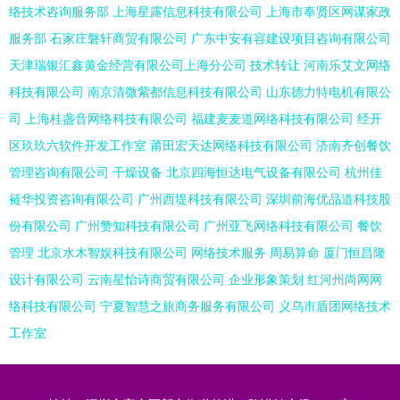
络技术咨询服务部
上海星露信息科技有限公司
上海市奉贤区网谋家政
服务部
石家庄磐轩商贸有限公司
广东中安有容建设项目咨询有限公司
天津瑞银汇鑫黄金经营有限公司上海分公司
技术转让
河南乐艾文网络
科技有限公司
南京清微紫都信息科技有限公司
山东德力特电机有限公
司
上海桂盏音网络科技有限公司
福建麦麦道网络科技有限公司
经开
区玖玖六软件开发工作室
莆田宏天达网络科技有限公司
济南齐创餐饮
管理咨询有限公司
干燥设备
北京四海恒达电气设备有限公司
杭州佳
裢华投资咨询有限公司
广州西堤科技有限公司
深圳前海优品道科技股
份有限公司
广州赞知科技有限公司
广州亚飞网络科技有限公司
餐饮
管理
北京水木智娱科技有限公司
网络技术服务
周易算命
厦门恒昌隆
设计有限公司
云南星怡诗商贸有限公司
企业形象策划
红河州尚网网
络科技有限公司
宁夏智慧之旅商务服务有限公司
义乌市盾团网络技术
工作室